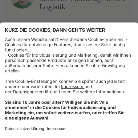
Logistik
Über uns
Dehner Unternehmen
Jobs bei Dehner