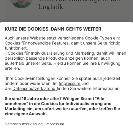
Logistik
Über uns
Dehner Unternehmen
Jobs bei Dehner