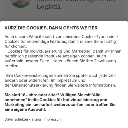
Logistik
Über uns
Dehner Unternehmen
Jobs bei Dehner