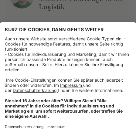
Logistik
Über uns
Dehner Unternehmen
Jobs bei Dehner