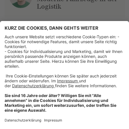
Logistik
Über uns
Dehner Unternehmen
Jobs bei Dehner