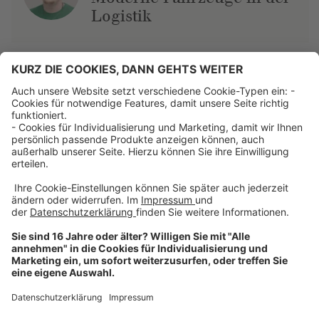
Logistik
Über uns
Dehner Unternehmen
Jobs bei Dehner