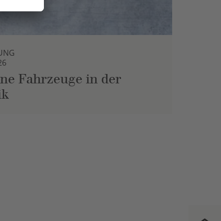
UNG
26
ne Fahrzeuge in der
ik