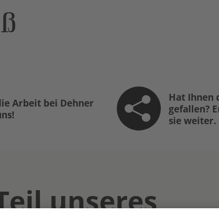
öß
Hat Ihnen 
ie Arbeit bei Dehner
gefallen? 
uns!
sie weiter.
Teil unseres