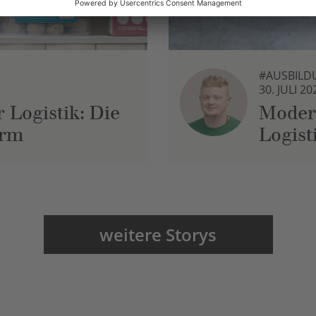
#AUSBILD
30. JULI 20
 Logistik: Die
Moder
urm
Logist
weitere Storys