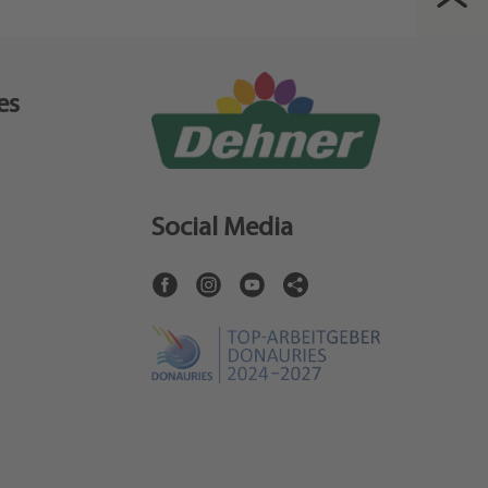
es
Social Media