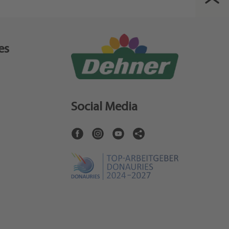
es
Social Media