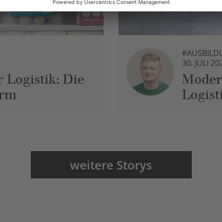
#AUSBILD
30. JULI 20
 Logistik: Die
Moder
urm
Logist
weitere Storys