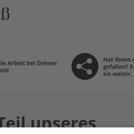
öß
Hat Ihnen 
ie Arbeit bei Dehner
gefallen? 
uns!
sie weiter.
Teil unseres