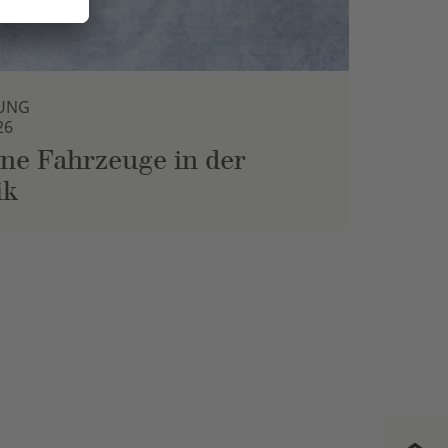
UNG
26
ne Fahrzeuge in der
ik