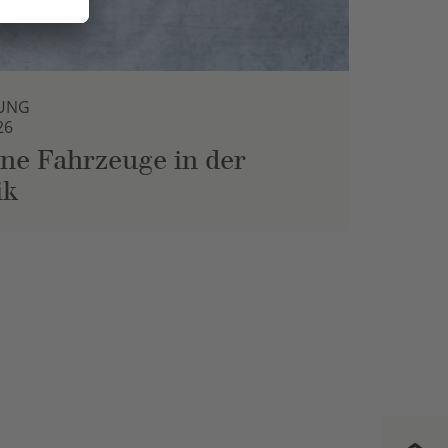
UNG
26
ne Fahrzeuge in der
ik