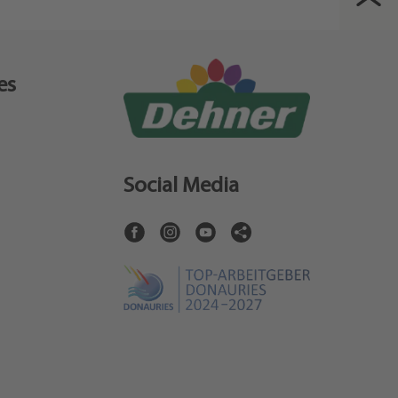
es
Social Media