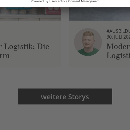
#AUSBILD
30. JULI 20
 Logistik: Die
Moder
urm
Logist
weitere Storys