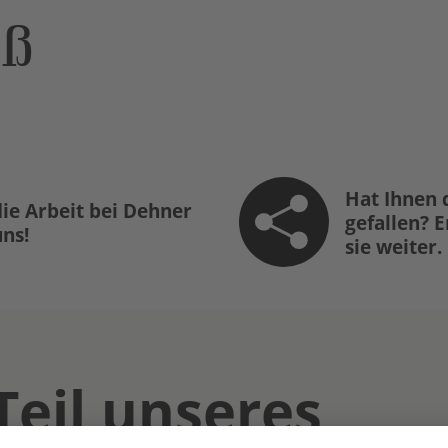
öß
Hat Ihnen 
ie Arbeit bei Dehner
gefallen? 
uns!
sie weiter.
Teil unseres