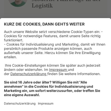
Logistik
Über uns
Dehner Unternehmen
Jobs bei Dehner