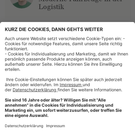
Logistik
Über uns
Dehner Unternehmen
Jobs bei Dehner