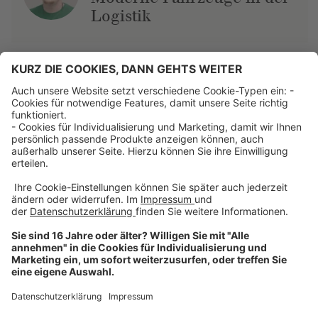
Logistik
Über uns
Dehner Unternehmen
Jobs bei Dehner