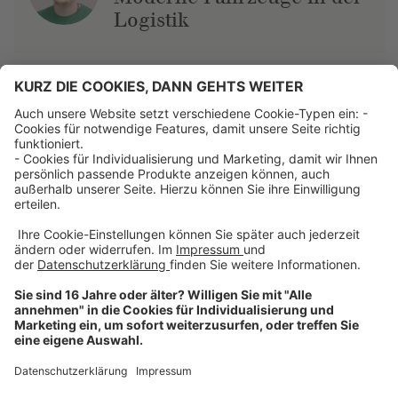
Logistik
Über uns
Dehner Unternehmen
Jobs bei Dehner