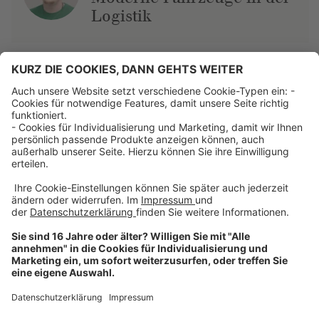
Logistik
Über uns
Dehner Unternehmen
Jobs bei Dehner