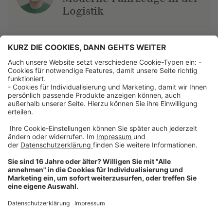
Logistik
Über uns
Dehner Unternehmen
Jobs bei Dehner