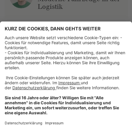
Logistik
Über uns
Dehner Unternehmen
Jobs bei Dehner