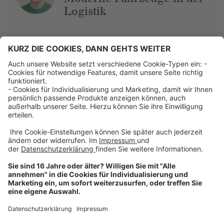
Logistik
Über uns
Dehner Unternehmen
Jobs bei Dehner