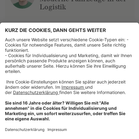
Logistik
Über uns
Dehner Unternehmen
Jobs bei Dehner