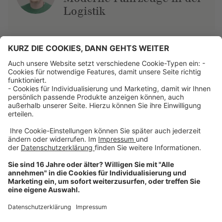
Logistik
Über uns
Dehner Unternehmen
Jobs bei Dehner