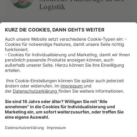
Logistik
Über uns
Dehner Unternehmen
Jobs bei Dehner