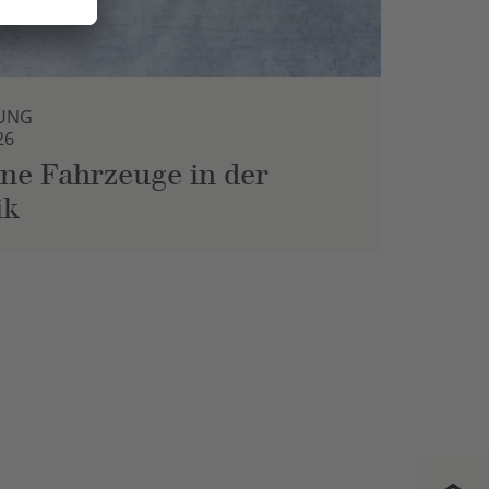
UNG
26
ne Fahrzeuge in der
ik