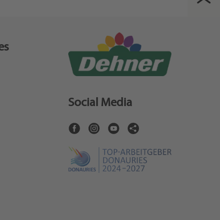
es
Social Media