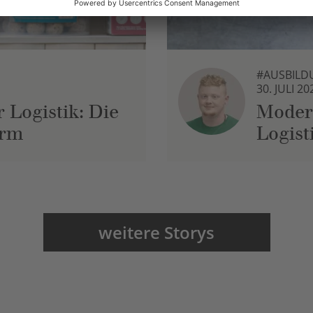
#AUSBILD
30. JULI 20
 Logistik: Die
Moder
urm
Logist
weitere Storys