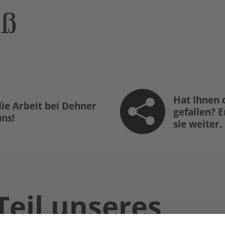
öß
Hat Ihnen 
ie Arbeit bei Dehner
gefallen? 
uns!
sie weiter.
Teil unseres