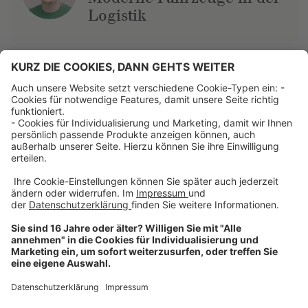
Logistik
Über uns
Dehner Unternehmen
Jobs bei Dehner