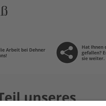
öß
Hat Ihnen 
ie Arbeit bei Dehner
gefallen? 
uns!
sie weiter.
Teil unseres