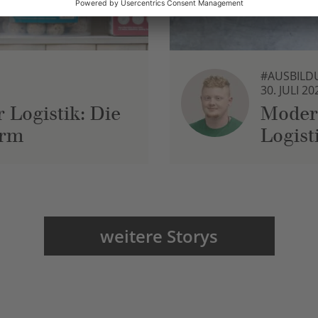
#AUSBILD
30. JULI 20
 Logistik: Die
Moder
urm
Logist
weitere Storys