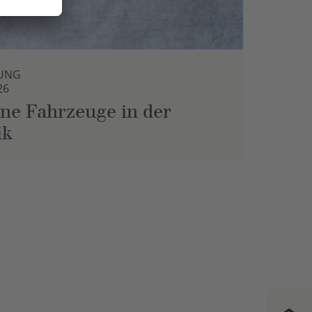
UNG
26
ne Fahrzeuge in der
ik