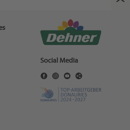
es
Social Media