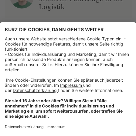
Logistik
Über uns
Dehner Unternehmen
Jobs bei Dehner