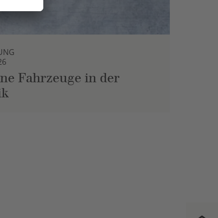
UNG
26
ne Fahrzeuge in der
ik