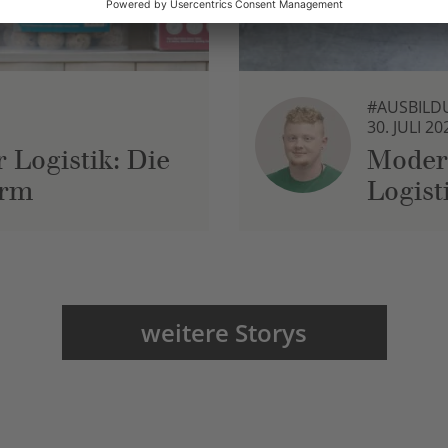
#AUSBILD
30. JULI 20
 Logistik: Die
Moder
urm
Logist
weitere Storys