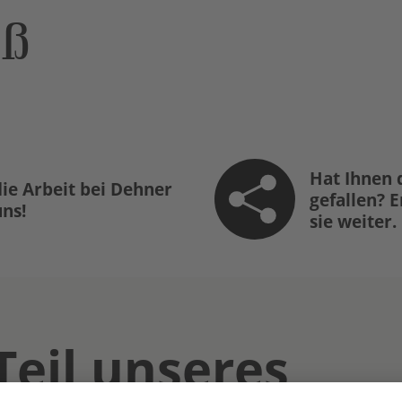
öß
Hat Ihnen 
ie Arbeit bei Dehner
gefallen? 
uns!
sie weiter.
Teil unseres