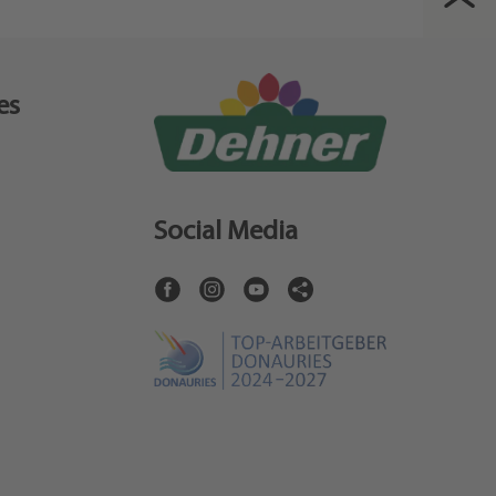
es
Social Media