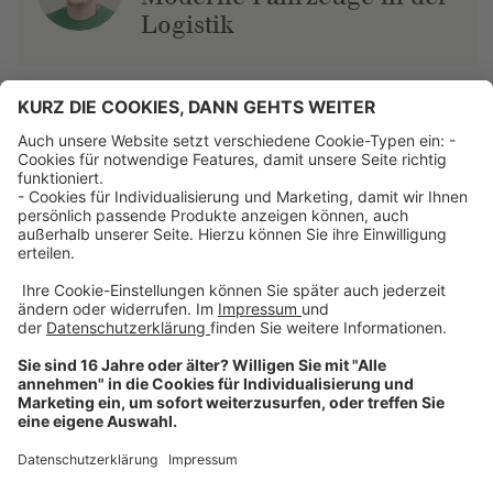
Logistik
Über uns
Dehner Unternehmen
Jobs bei Dehner