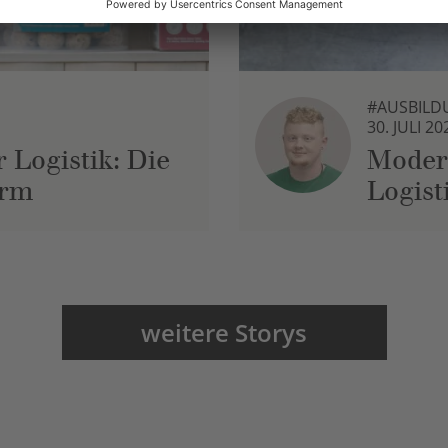
#AUSBILD
30. JULI 20
 Logistik: Die
Moder
urm
Logist
weitere Storys