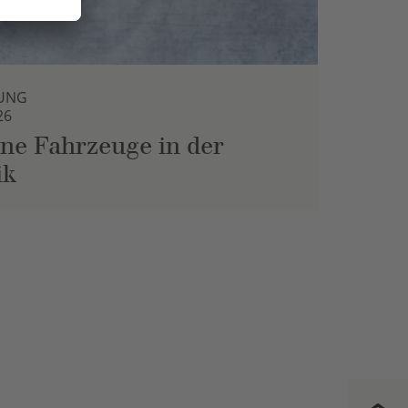
UNG
26
ne Fahrzeuge in der
ik