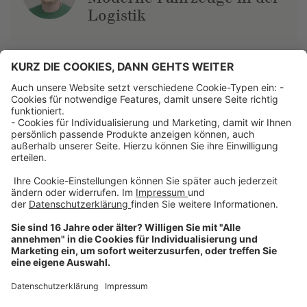
Logistik
Über uns
Dehner Unternehmen
Jobs bei Dehner