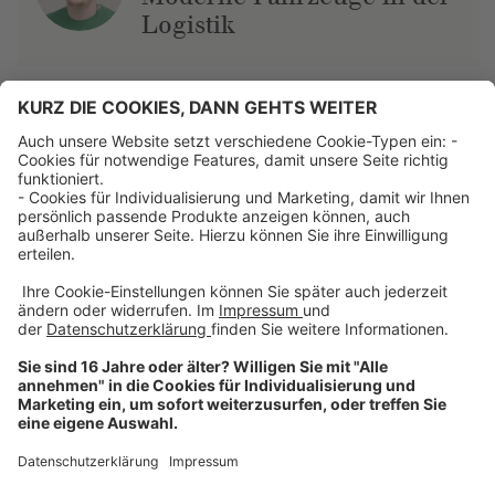
Logistik
Über uns
Dehner Unternehmen
Jobs bei Dehner