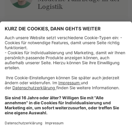
Logistik
Über uns
Dehner Unternehmen
Jobs bei Dehner