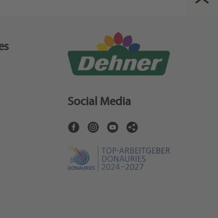
es
Social Media