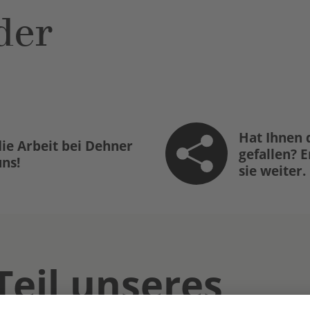
der
Hat Ihnen 
ie Arbeit bei Dehner
gefallen? 
uns!
sie weiter.
Teil unseres