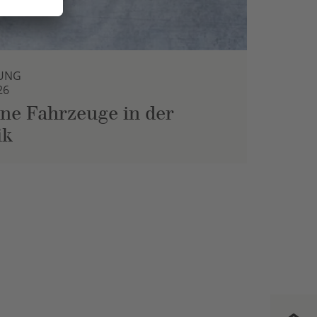
UNG
26
ne Fahrzeuge in der
ik