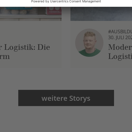
#AUSBILD
30. JULI 20
 Logistik: Die
Moder
urm
Logist
weitere Storys