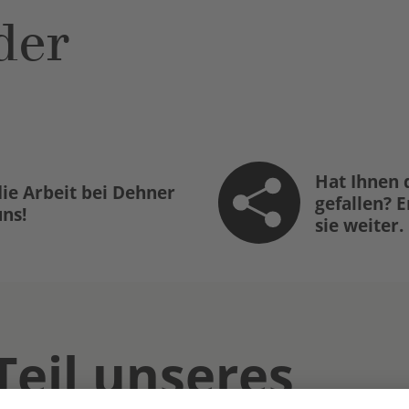
der
Hat Ihnen 
ie Arbeit bei Dehner
gefallen? 
uns!
sie weiter.
Teil unseres