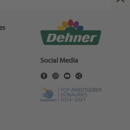
es
Social Media