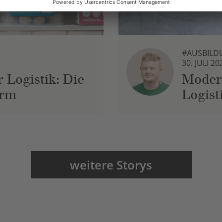
#AUSBILD
30. JULI 20
 Logistik: Die
Moder
urm
Logist
weitere Storys