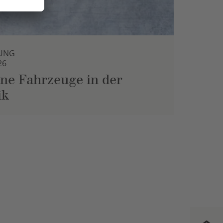
UNG
26
ne Fahrzeuge in der
ik