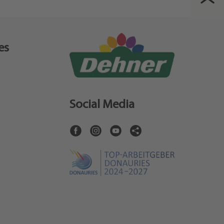
es
Social Media