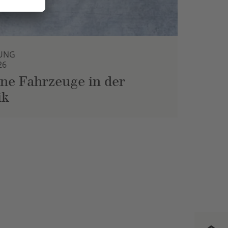
UNG
26
ne Fahrzeuge in der
ik