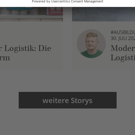
#AUSBILD
30. JULI 20
 Logistik: Die
Moder
urm
Logist
weitere Storys