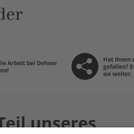
der
Hat Ihnen 
ie Arbeit bei Dehner
gefallen? 
uns!
sie weiter.
Teil unseres