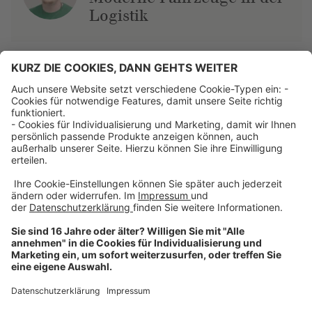
Logistik
Über uns
Dehner Unternehmen
Jobs bei Dehner