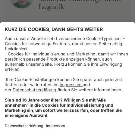
Logistik
Über uns
Dehner Unternehmen
Jobs bei Dehner