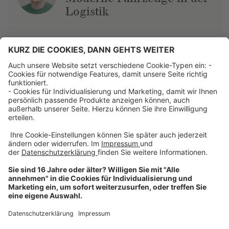
Logistik
Über uns
Dehner Unternehmen
Jobs bei Dehner