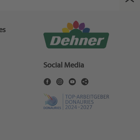
es
Social Media