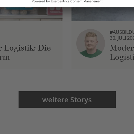
#AUSBILD
30. JULI 20
 Logistik: Die
Moder
urm
Logist
weitere Storys