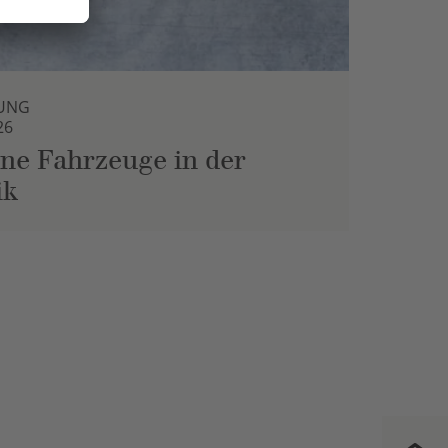
UNG
26
ne Fahrzeuge in der
ik