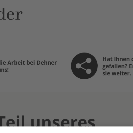
der
Hat Ihnen 
ie Arbeit bei Dehner
gefallen? 
uns!
sie weiter.
Teil unseres