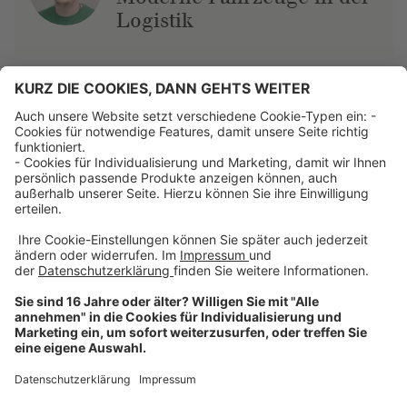
Logistik
Über uns
Dehner Unternehmen
Jobs bei Dehner