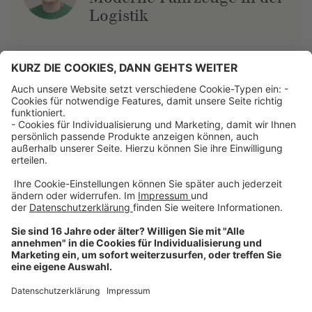
Logistik
Über uns
Dehner Unternehmen
Jobs bei Dehner