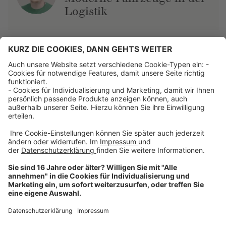
Logistik
Über uns
Dehner Unternehmen
Jobs bei Dehner