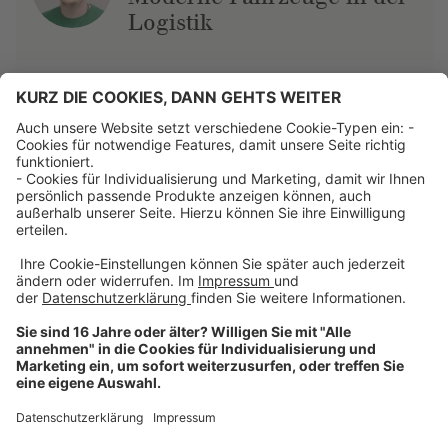
Logistik
Über uns
Dehner Unternehmen
Jobs bei Dehner