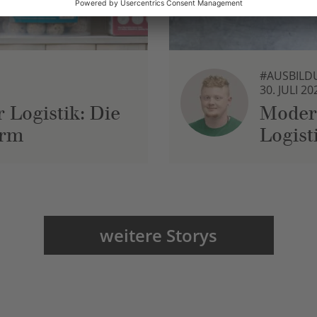
#AUSBILD
30. JULI 20
 Logistik: Die
Moder
urm
Logist
weitere Storys