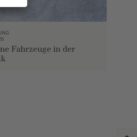
UNG
26
ne Fahrzeuge in der
ik