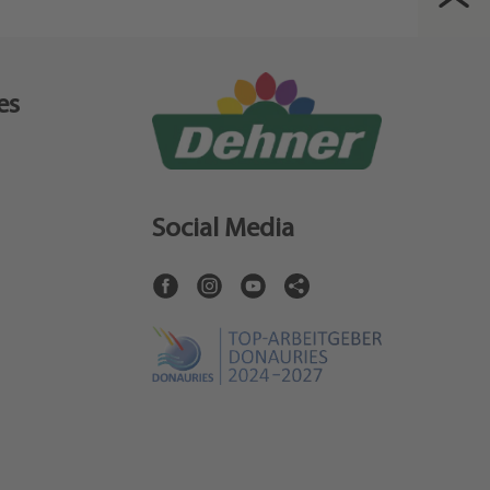
es
Social Media