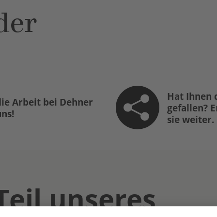
der
Hat Ihnen 
ie Arbeit bei Dehner
gefallen? 
uns!
sie weiter.
Teil unseres