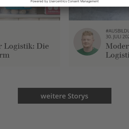
#AUSBILD
30. JULI 20
 Logistik: Die
Moder
urm
Logist
weitere Storys