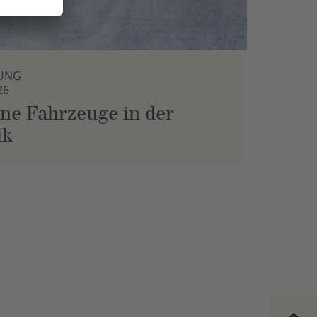
UNG
26
ne Fahrzeuge in der
ik