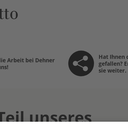
tto
Hat Ihnen 
ie Arbeit bei Dehner
gefallen? 
uns!
sie weiter.
Teil unseres