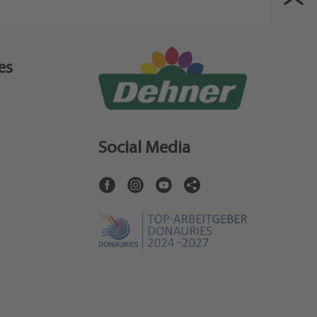
es
Social Media