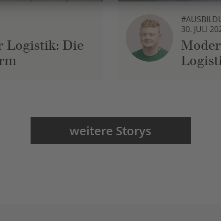
#AUSBILD
30. JULI 20
 Logistik: Die
Moder
urm
Logist
weitere Storys