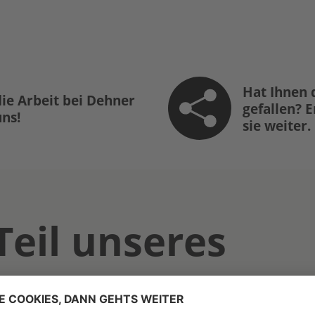
Hat Ihnen 
ie Arbeit bei Dehner
gefallen? 
uns!
sie weiter.
Teil unseres