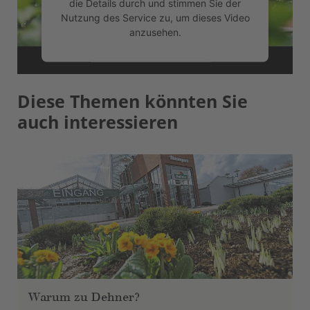
die Details durch und stimmen Sie der
Nutzung des Service zu, um dieses Video
anzusehen.
Mehr Informationen
Diese Themen könnten Sie
Akzeptieren
auch interessieren
powered by
Usercentrics Consent
Management Platform
Warum zu Dehner?