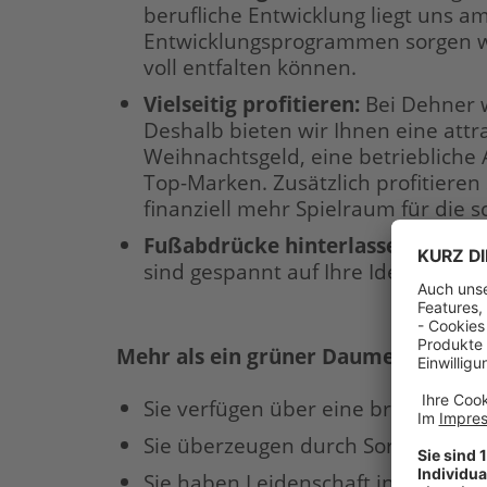
berufliche Entwicklung liegt uns a
Entwicklungsprogrammen sorgen wir
voll entfalten können.
Vielseitig profitieren:
Bei Dehner w
Deshalb bieten wir Ihnen eine att
Weihnachtsgeld, eine betriebliche 
Top-Marken. Zusätzlich profitieren
finanziell mehr Spielraum für die 
Fußabdrücke hinterlassen:
Sie wo
sind gespannt auf Ihre Ideen und 
Mehr als ein grüner Daumen – Ihr Pr
Sie verfügen über eine branchen- 
Sie überzeugen durch Sortimentsk
Sie haben Leidenschaft in der Be