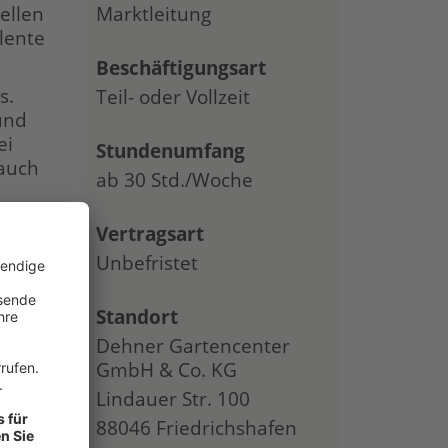
ellen
Marktleitung
lente
Beschäftigungsart
s.
Teil- oder Vollzeit
und
ei
Stundenumfang
 auch
ab 30 Std./Woche
Wir
Vertragsart
Unbefristet
Standort
Dehner Gartencenter
GmbH & Co. KG
Lindauer Str. 100
88046 Friedrichshafen
f von