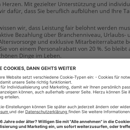
m Herzen. Mit gezielter Unterstützung und individu
 dafür, dass Sie beruflich aufblühen und Ihre Ta
issen wir, dass Leistung fair belohnt werden mus
raktive Bezahlung über Branchenniveau, Urlaubs- 
Altersvorsorge und exklusive Mitarbeiterrabatte b
 Sie von einem Personalrabatt von 20 %. So bleibt
schönen Dinge im Leben.
llen etwas bewegen – Sie dürfen etwas bewegen! 
sind immer bereit, neue Wege zu beschreiten.
ofil als Verkäufer Zoo (m/w/d):
bzw. fachbezogene Ausbildung
enntnisse im Bereich Zoo
ratung von Kundinnen und Kunden sowie im Verkau