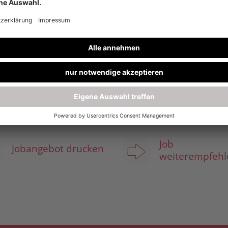
ch auf
f den sich Ihre Kolleginnen und Kollegen verlassen
chte und bringen Sie Ihre Expertise als Verkäufer 
Sie kennenzulernen.
Job
Jobangebot drucken
weiterempfehl