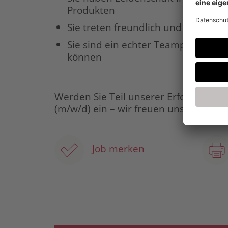
Produkten
Sie treten freundlich und verbindli
Sie sind ein echter Teamplayer, au
können
Werden Sie Teil unserer Erfolgsgeschi
(m/w/d) ein – wir freuen uns darauf, 
Job merken