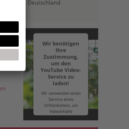
Deutschland
Wir benötigen
Ihre
Zoo
Zustimmung,
um den
YouTube Video-
Service zu
laden!
en
Wir verwenden einen
Service eines
Drittanbieters, um
Videoinhalte
einzubetten. Dieser
Service kann Daten