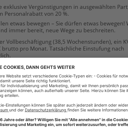
e exklusive Vergünstigungen in ausgewählten Part
m Personalrabatt von 20 %.
llen etwas bewegen – Sie dürfen etwas bewegen! 
sind immer bereit, neue Wege zu beschreiten.
einer Vollbeschäftigung (38,5 Wochenstunden), ein K
 brutto pro Monat. Tatsächliche Einstufung nach
ich.
fil als Verkäufer Floristik (m/w/d):
bzw. fachbezogene Ausbildung
enntnisse im Bereich Schnittblumen
empfinden und Kreativität ist Ihre Leidenschaft
ratung von Kundinnen und Kunden sowie im Verkau