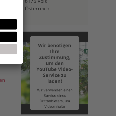
6176 Völs
Österreich
Wir benötigen
Ihre
Zustimmung,
um den
YouTube Video-
Service zu
en
laden!
Wir verwenden einen
Service eines
Drittanbieters, um
Videoinhalte
einzubetten. Dieser