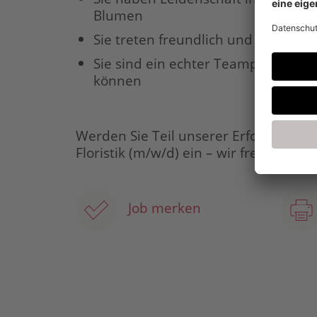
Blumen
Sie treten freundlich und verbindli
Sie sind ein echter Teamplayer, au
können
Werden Sie Teil unserer Erfolgsgeschi
Floristik (m/w/d) ein – wir freuen uns
Job merken