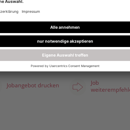
ch auf
f den sich Ihre Kolleginnen und Kollegen verlassen
chte und bringen Sie Ihre Expertise als Verkäufer
 darauf, Sie kennenzulernen.
Job
Jobangebot drucken
weiterempfehl