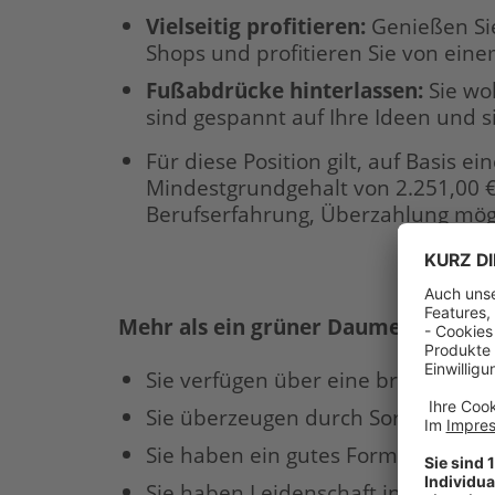
Vielseitig profitieren:
Genießen Si
Shops und profitieren Sie von eine
Fußabdrücke hinterlassen:
Sie wo
sind gespannt auf Ihre Ideen und 
Für diese Position gilt, auf Basis 
Mindestgrundgehalt von 2.251,00 €
Berufserfahrung, Überzahlung mögl
Mehr als ein grüner Daumen – Ihr Pro
Sie verfügen über eine branchen- 
Sie überzeugen durch Sortimentsk
Sie haben ein gutes Form- und Farb
Sie haben Leidenschaft in der Be