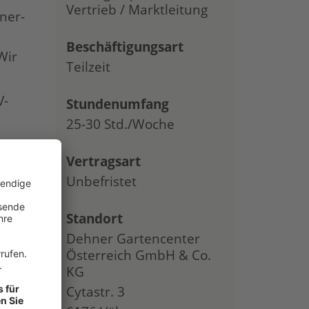
Vertrieb / Marktleitung
ner-
Beschäftigungsart
Wir
Teilzeit
V-
Stundenumfang
25-30 Std./Woche
Vertragsart
Unbefristet
Standort
Dehner Gartencenter
Österreich GmbH & Co.
KG
Cytastr. 3
f von