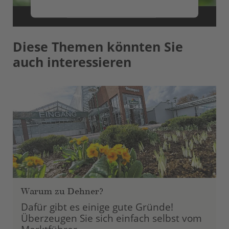
Mehr Informationen
Diese Themen könnten Sie
Akzeptieren
auch interessieren
powered by
Usercentrics Consent
Management Platform
Warum zu Dehner?
Dafür gibt es einige gute Gründe!
Überzeugen Sie sich einfach selbst vom