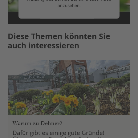
anzusehen.
Mehr Informationen
Diese Themen könnten Sie
Akzeptieren
auch interessieren
powered by
Usercentrics Consent
Management Platform
Warum zu Dehner?
Dafür gibt es einige gute Gründe!