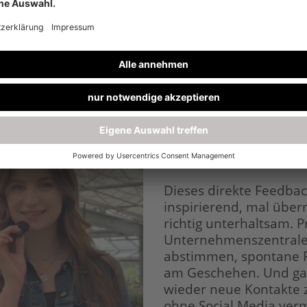
Drehen im Alltag: Mi
Ein Großteil unserer D
in Rain statt. Und dort
los. Zwischen Pflanzen
begegnen uns auch im
erkennen uns, andere 
verwundert – und beid
Dieses direkte Feedback
inspirierend, mal übe
richtig unterhaltsam. P
Unternehmenszentrale.
abstimmen, spontane F
am Geschehen. Und ga
wieder neue Kontakte z
ohne Social Media ver