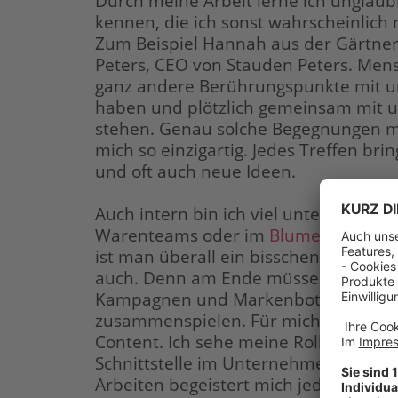
Durch meine Arbeit lerne ich unglaub
kennen, die ich sonst wahrscheinlich n
Zum Beispiel Hannah aus der Gärtner
Peters, CEO von Stauden Peters. Mens
ganz andere Berührungspunkte mit
haben und plötzlich gemeinsam mit 
stehen. Genau solche Begegnungen m
mich so einzigartig. Jedes Treffen br
und oft auch neue Ideen.
Auch intern bin ich viel unterwegs: o
Warenteams oder im
Blumenpark
. A
ist man überall ein bisschen dabei u
auch. Denn am Ende müssen Produkte
Kampagnen und Markenbotschaft per
zusammenspielen. Für mich ist das de
Content. Ich sehe meine Rolle daher g
Schnittstelle im Unternehmen – und 
Arbeiten begeistert mich jeden Tag a