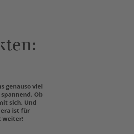
kten:
s genauso viel
o spannend. Ob
mit sich. Und
era ist für
 weiter!