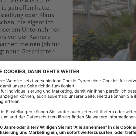
lich viele Menschen
ie getroffen hätte.
siedlung oder Klaus
chen, die eigentlich
 unserem Unternehmen
uns vor der Kamera
achen meinen Job für
ingt neue Geschichten
b bei der
Degro
, den
ls Social Media Manager
nd genau das braucht es
, Fachwissen,
fekt
r Schlüssel zu gutem
anz klar als
genau dieses vernetzte
ufs Neue.