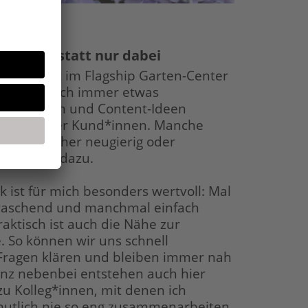
ttendrin statt nur dabei
rehs findet im Flagship Garten-Center
 ist eigentlich immer etwas
, Produkten und Content-Ideen
mer wieder Kund*innen. Manche
schauen eher neugierig oder
es gehört dazu.
 ist für mich besonders wertvoll: Mal
rraschend und manchmal einfach
raktisch ist auch die Nähe zur
 So können wir uns schnell
ragen klären und bleiben immer nah
nz nebenbei entstehen auch hier
u Kolleg*innen, mit denen ich
mutlich nie so eng zusammenarbeiten